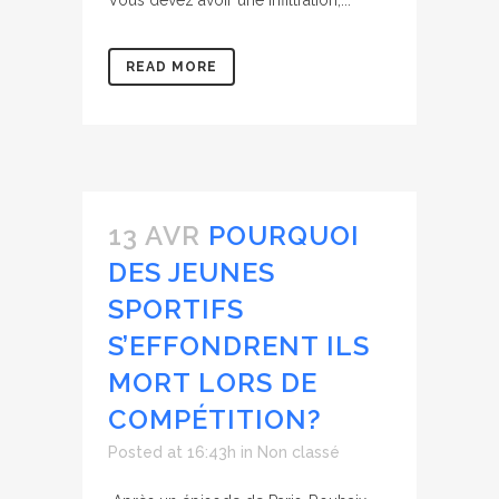
Vous devez avoir une infiltration,...
READ MORE
13 AVR
POURQUOI
DES JEUNES
SPORTIFS
S’EFFONDRENT ILS
MORT LORS DE
COMPÉTITION?
Posted at 16:43h
in
Non classé