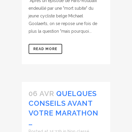
Après un épisode de Paris-Roubaix
endeuillé par une "mort subite" du
jeune cycliste belge Michael
Goolaerts, on se repose une fois de
plus la question "mais pourquoi...
READ MORE
06 AVR
QUELQUES
CONSEILS AVANT
VOTRE MARATHON
…
Posted at 15:22h
in
Non classé